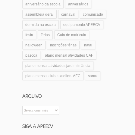
aniversário da escola
aniversários
assembleia geral
carnaval
comunicado
dormida na escola
equipamento APEECV
festa
férias
Guia de matrícula
halloween
inscrições férias
natal
pascoa
plano mensal atividades CAF
plano mensal atividades jardim infância
plano mensal clubes ateliers AEC
sarau
ARQUIVO
Arquivo
SIGA A APEECV