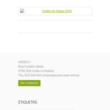
0
0
0
APEECV
Rua Cesário Verde
2790-326 Linda-A-Pastora
Tlm: 915 648 544 (chamada para rede móvel)
Ver contactos
ETIQUETAS