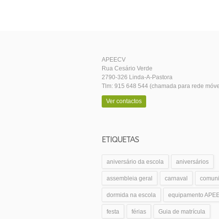
APEECV
Rua Cesário Verde
2790-326 Linda-A-Pastora
Tlm: 915 648 544 (chamada para rede móve
Ver contactos
ETIQUETAS
aniversário da escola
aniversários
assembleia geral
carnaval
comun
dormida na escola
equipamento APE
festa
férias
Guia de matrícula