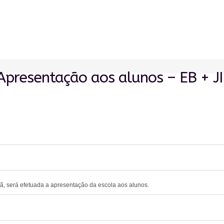
Apresentação aos alunos – EB + JI
0
0
, será efetuada a apresentação da escola aos alunos.
0
0