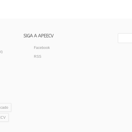
SIGA A APEECV
Facebook
l)
RSS
icado
ECV