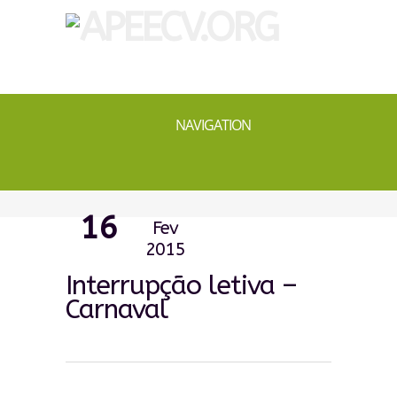
NAVIGATION
16
Fev
2015
Interrupção letiva –
Carnaval
0
0
0