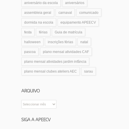
aniversário da escola
aniversários
assembleia geral
carnaval
comunicado
dormida na escola
equipamento APEECV
festa
férias
Guia de matrícula
halloween
inscrições férias
natal
pascoa
plano mensal atividades CAF
plano mensal atividades jardim infância
plano mensal clubes ateliers AEC
sarau
ARQUIVO
Arquivo
SIGA A APEECV