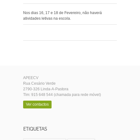
Nos dias 16, 17 e 18 de Fevereiro, não haverá
atividades letivas na escola.
0
0
0
APEECV
Rua Cesário Verde
2790-326 Linda-A-Pastora
Tlm: 915 648 544 (chamada para rede móvel)
Ver contactos
ETIQUETAS