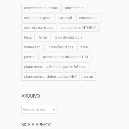
aniversário da escola
aniversários
assembleia geral
carnaval
comunicado
dormida na escola
equipamento APEECV
festa
férias
Guia de matrícula
halloween
inscrições férias
natal
pascoa
plano mensal atividades CAF
plano mensal atividades jardim infância
plano mensal clubes ateliers AEC
sarau
ARQUIVO
Arquivo
SIGA A APEECV