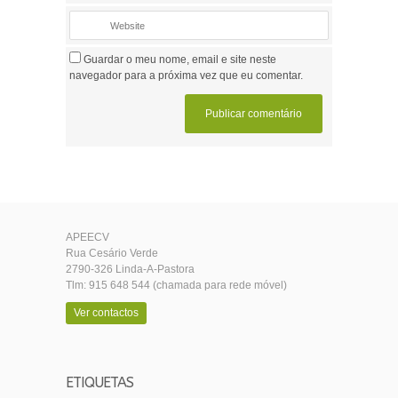
Guardar o meu nome, email e site neste
navegador para a próxima vez que eu comentar.
APEECV
Rua Cesário Verde
2790-326 Linda-A-Pastora
Tlm: 915 648 544 (chamada para rede móvel)
Ver contactos
ETIQUETAS