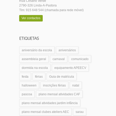
Rua Cesário Verde
2790-326 Linda-A-Pastora
Tlm: 915 648 544 (chamada para rede móvel)
Ver contactos
ETIQUETAS
aniversário da escola
aniversários
assembleia geral
carnaval
comunicado
dormida na escola
equipamento APEECV
festa
férias
Guia de matrícula
halloween
inscrições férias
natal
pascoa
plano mensal atividades CAF
plano mensal atividades jardim infância
plano mensal clubes ateliers AEC
sarau