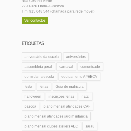
Rua Cesário Verde
2790-326 Linda-A-Pastora
Tlm: 915 648 544 (chamada para rede móvel)
Ver contactos
ETIQUETAS
aniversário da escola
aniversários
assembleia geral
carnaval
comunicado
dormida na escola
equipamento APEECV
festa
férias
Guia de matrícula
halloween
inscrições férias
natal
pascoa
plano mensal atividades CAF
plano mensal atividades jardim infância
plano mensal clubes ateliers AEC
sarau