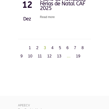
12
Férias de Natal CAF
2025
Read more
Dez
1
2
3
4
5
6
7
8
9
10
11
12
13
…
19
APEECV