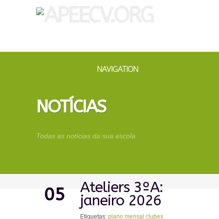
NAVIGATION
NOTÍCIAS
Todas as notícias da sua escola
Ateliers 3ºA:
05
janeiro 2026
Etiquetas:
plano mensal clubes