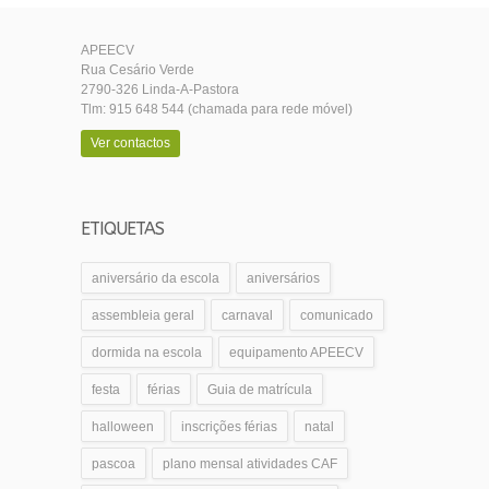
APEECV
Rua Cesário Verde
2790-326 Linda-A-Pastora
Tlm: 915 648 544 (chamada para rede móvel)
Ver contactos
ETIQUETAS
aniversário da escola
aniversários
assembleia geral
carnaval
comunicado
dormida na escola
equipamento APEECV
festa
férias
Guia de matrícula
halloween
inscrições férias
natal
pascoa
plano mensal atividades CAF