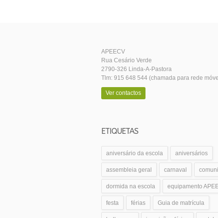
APEECV
Rua Cesário Verde
2790-326 Linda-A-Pastora
Tlm: 915 648 544 (chamada para rede móve
Ver contactos
ETIQUETAS
aniversário da escola
aniversários
assembleia geral
carnaval
comun
dormida na escola
equipamento APE
festa
férias
Guia de matrícula