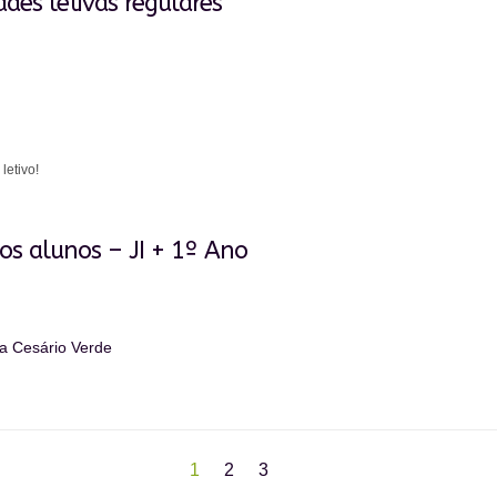
dades letivas regulares
etivo!
os alunos – JI + 1º Ano
a Cesário Verde
1
2
3