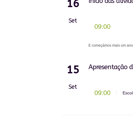
Início das ativi
16
Set
09:00
E começámos mais um ano l
Apresentação d
15
Set
09:00
Escol