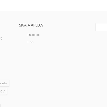
SIGA A APEECV
Facebook
l)
RSS
icado
ECV